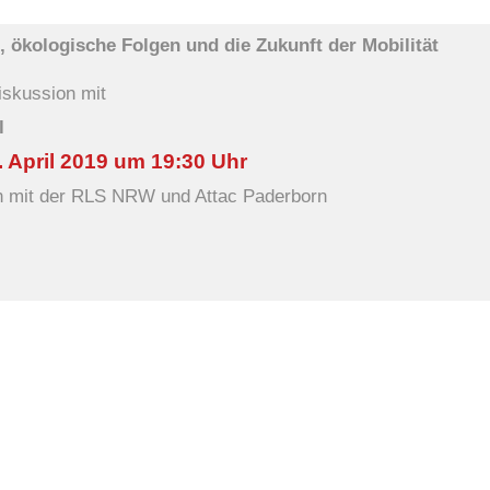
, ökologische Folgen und die Zukunft der Mobilität
iskussion mit
l
. April 2019 um 19:30 Uhr
on mit der RLS NRW und Attac Paderborn