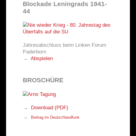
Blockade Leningrads 1941-
44
Jahresabschluss beim Linken Forum
Paderborn
→
Abspielen
BROSCHÜRE
→
Download (PDF)
→
Beitrag im Deutschlandfunk