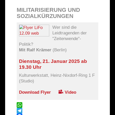
MILITARISIERUNG UND
SOZIALKÜRZUNGEN
Wer sind die
Leidtragenden der
"Zeitenwende"-
Politik?
Mit Ralf Krämer
(Berlin)
Dienstag, 21. Januar 2025 ab
19.30 Uhr
Kulturwerkstatt, Heinz-Nixdorf-Ring 1 F
(Studio)
Download Flyer
Video
WhatsApp