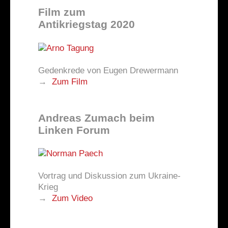
Film zum
Antikriegstag 2020
Gedenkrede von Eugen Drewermann
→
Zum Film
Andreas Zumach beim
Linken Forum
Vortrag und Diskussion zum Ukraine-
Krieg
→
Zum Video