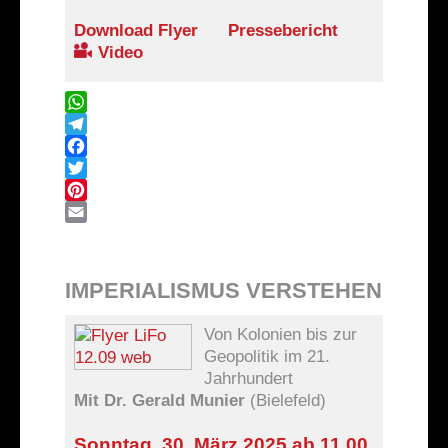
Download Flyer
Pressebericht
Video
WhatsApp
Telegram
Facebook
Twitter
Pinterest
Email
IMPERIALISMUS VERSTEHEN
Von Kolonien bis zur
Geopolitik im 21.
Jahrhundert
Mit Dr. Gerald Munier
(Bielefeld)
Sonntag, 30. März 2025 ab 11.00