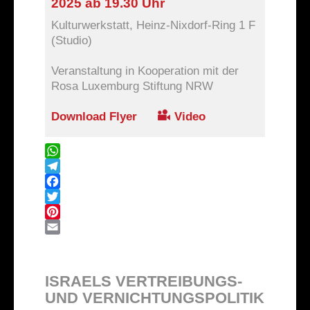
2025 ab 19.30 Uhr
Kulturwerkstatt, Heinz-Nixdorf-Ring 1 F
(Studio)
Veranstaltung in Kooperation mit der
Rosa Luxemburg Stiftung NRW
Download Flyer
Video
WhatsApp
Telegram
Facebook
Twitter
Pinterest
Email
ISRAELS VERTREIBUNGS-
UND VERNICHTUNGSPOLITIK