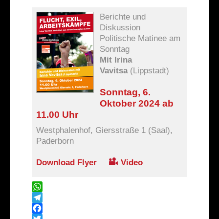
Berichte und
Diskussion
Politische Matinee am
Sonntag
Mit Irina
Vavitsa
(Lippstadt)
Sonntag, 6.
Oktober 2024 ab
11.00 Uhr
Westphalenhof, Giersstraße 1 (Saal),
Paderborn
Download Flyer
Video
WhatsApp
Telegram
Facebook