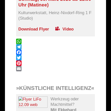
Uhr (Matinee)
Kulturwerkstatt, Heinz-Nixdorf-Ring 1 F
(Studio)
Download Flyer
Video
WhatsApp
Telegram
Facebook
Twitter
Pinterest
Email
»KÜNSTLICHE INTELLIGENZ«
Werkzeug oder
Machtmittel?
Mit Ekkehard