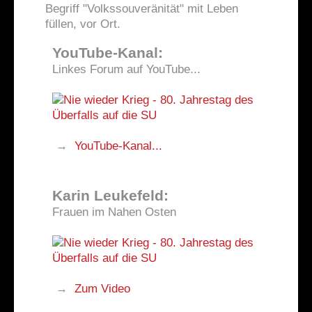
Begriff "Volkssouveränität" mit Leben
füllen, vor Ort.
YouTube-Kanal:
Linkes Forum auf YouTube...
→
YouTube-Kanal...
Karin Leukefeld:
Frauen im Nahen Osten
→
Zum Video