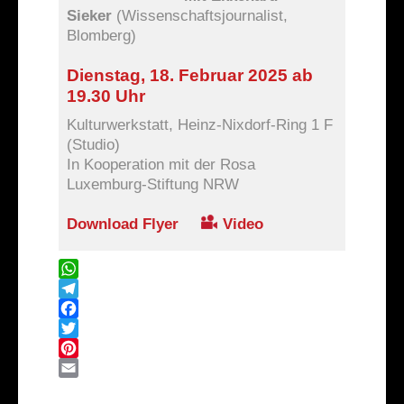
Sieker
(Wissenschaftsjournalist,
Blomberg)
Dienstag, 18. Februar 2025 ab
19.30 Uhr
Kulturwerkstatt, Heinz-Nixdorf-Ring 1 F
(Studio)
In Kooperation mit der Rosa
Luxemburg-Stiftung NRW
Download Flyer
Video
WhatsApp
Telegram
Facebook
Twitter
Pinterest
Email