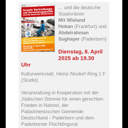
... und die deutsche
Staatsräson
Mit Wieland
Hoban
(Frankfurt) und
Abdelrahman
Sughayer
(Paderborn)
Dienstag, 8. April
2025 ab 19.30
Uhr
Kulturwerkstatt, Heinz-Nixdorf-Ring 1 F
(Studio)
Veranstaltung in Kooperation mit der
Jüdischen Stimme für einen gerechten
Frieden in Nahost, der
Palästinensischen Gemeinde
Deutschland - Paderborn und dem
Paderborner Flüchtlingsrat