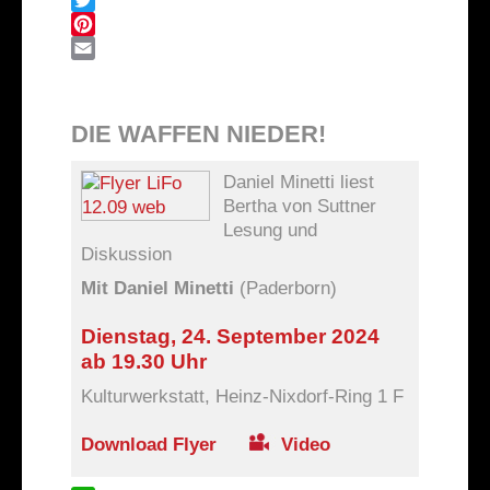
Twitter
Pinterest
Email
DIE WAFFEN NIEDER!
Daniel Minetti liest
Bertha von Suttner
Lesung und
Diskussion
Mit Daniel Minetti
(Paderborn)
Dienstag, 24. September 2024
ab 19.30 Uhr
Kulturwerkstatt, Heinz-Nixdorf-Ring 1 F
Download Flyer
Video