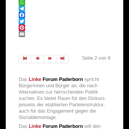
WhatsApp
Telegram
Facebook
Twitter
Pinterest
Email
Seite 2 von 9
Das
Linke
Forum Paderborn
spricht
Bürgerinnen und Bürger an, die nach
Alternativen zur herrschenden Politik
suchen. Es bietet Raum für den Diskurs
jenseits der etablierten Parteienstruktur,
auch für das Engagement gegen die
Sozialdemontage.
Das
Linke
Forum Paderborn
will den