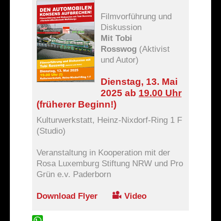
Kontakt
Filmvorführung und
Links
Diskussion
Archiv
Mit Tobi
Rosswog
(Aktivist
und Autor)
Dienstag, 13. Mai
2025 ab
19.00 Uhr
(früherer Beginn!)
Kulturwerkstatt, Heinz-Nixdorf-Ring 1 F
(Studio)
Veranstaltung in Kooperation mit der
Rosa Luxemburg Stiftung NRW und Pro
Grün e.v. Paderborn
Download Flyer
Video