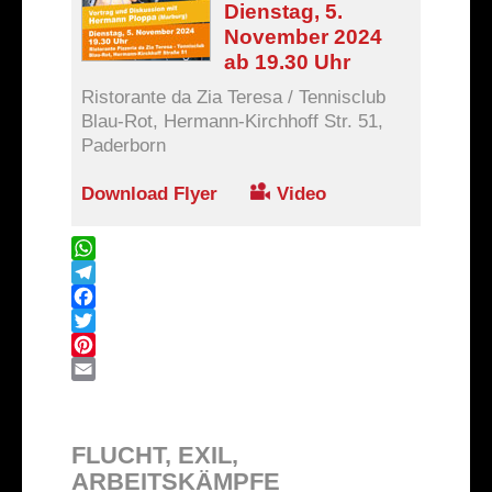
Dienstag, 5.
November 2024
ab 19.30 Uhr
Ristorante da Zia Teresa / Tennisclub
Blau-Rot, Hermann-Kirchhoff Str. 51,
Paderborn
Download Flyer
Video
WhatsApp
Telegram
Facebook
Twitter
Pinterest
Email
FLUCHT, EXIL,
ARBEITSKÄMPFE