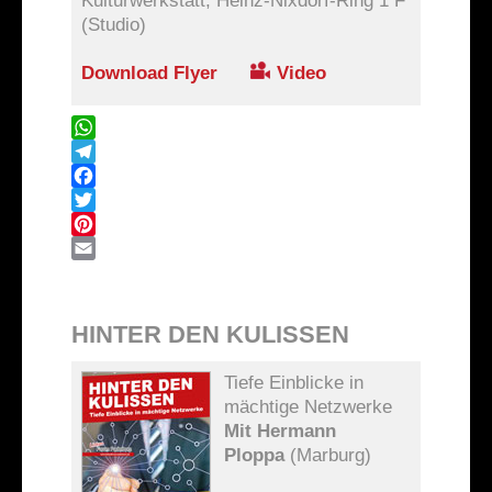
Kulturwerkstatt, Heinz-Nixdorf-Ring 1 F
(Studio)
Download Flyer
Video
WhatsApp
Telegram
Facebook
Twitter
Pinterest
Email
HINTER DEN KULISSEN
Tiefe Einblicke in
mächtige Netzwerke
Mit Hermann
Ploppa
(Marburg)