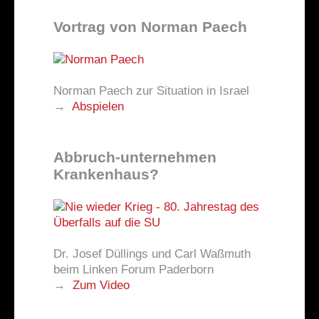
Vortrag von Norman Paech
Norman Paech zur Situation in Israel
→
Abspielen
Abbruch-unternehmen
Krankenhaus?
Dr. Josef Düllings und Carl Waßmuth
beim Linken Forum Paderborn
→
Zum Video