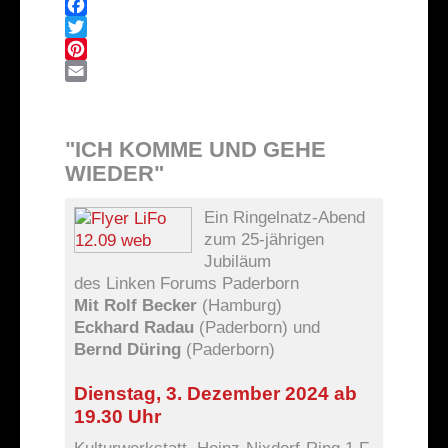
Telegram
Facebook
Twitter
Pinterest
Email
"ICH KOMME UND GEHE
WIEDER"
Ein Ringelnatz-Abend
zum 25-jährigen
Jubiläum
des Linken Forums Paderborn
Mit Rolf Becker
(Hamburg)
Eckhard Radau
(Paderborn) und
Bernd Düring
(Paderborn)
Dienstag, 3. Dezember 2024 ab
19.30 Uhr