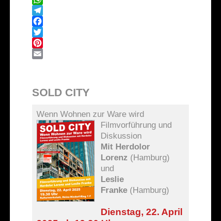
WhatsApp
Telegram
Facebook
Twitter
Pinterest
Email
SOLD CITY
Wenn Wohnen zur Ware wird
Filmvorführung und
Diskussion
Mit Herdolor
Lorenz
(Hamburg)
und
Leslie
Franke
(Hamburg)
Dienstag, 22. April