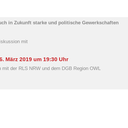
ch in Zukunft starke und politische Gewerkschaften
iskussion mit
26. März 2019 um 19:30 Uhr
on mit der RLS NRW und dem DGB Region OWL