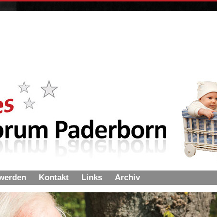
 werden
Kontakt
Links
Archiv