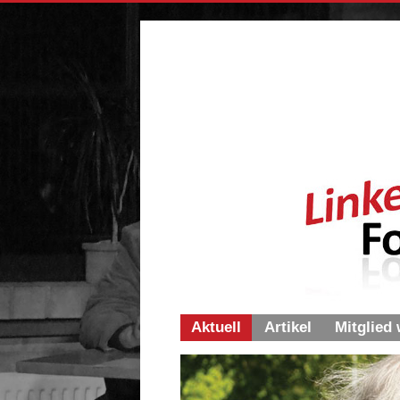
Aktuell
Artikel
Mitglied